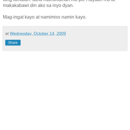
makakabawi din ako sa inyo dyan.
Mag-ingat kayo at namimiss namin kayo.
at
Wednesday, October 14, 2009
Share