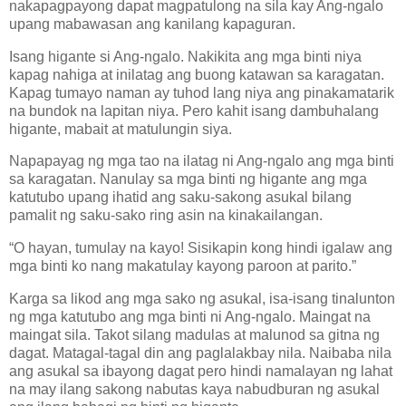
nakapagpayong dapat magpatulong na sila kay Ang-ngalo
upang mabawasan ang kanilang kapaguran.
Isang higante si Ang-ngalo. Nakikita ang mga binti niya
kapag nahiga at inilatag ang buong katawan sa karagatan.
Kapag tumayo naman ay tuhod lang niya ang pinakamatarik
na bundok na lapitan niya. Pero kahit isang dambuhalang
higante, mabait at matulungin siya.
Napapayag ng mga tao na ilatag ni Ang-ngalo ang mga binti
sa karagatan. Nanulay sa mga binti ng higante ang mga
katutubo upang ihatid ang saku-sakong asukal bilang
pamalit ng saku-sako ring asin na kinakailangan.
“O hayan, tumulay na kayo! Sisikapin kong hindi igalaw ang
mga binti ko nang makatulay kayong paroon at parito.”
Karga sa likod ang mga sako ng asukal, isa-isang tinalunton
ng mga katutubo ang mga binti ni Ang-ngalo. Maingat na
maingat sila. Takot silang madulas at malunod sa gitna ng
dagat. Matagal-tagal din ang paglalakbay nila. Naibaba nila
ang asukal sa ibayong dagat pero hindi namalayan ng lahat
na may ilang sakong nabutas kaya nabudburan ng asukal