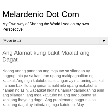
Melardenio Dot Com
My Own way of Sharing the World I see on my own
Perspective.
▼
Ang Alamat kung bakit Maalat ang
Dagat
Noong unang panahon ang mga tao sa silangan ay
nagpupunta pa sa kanluran upang makipagpalitan ng
kalakal. Ang mga katutubo sa silangan ay maraming asukal
na naimbak. Ito ang ipinamamalit nila upang makakuha
naman ng asin. Sapagkat higit na nangangailangan ng asin
ang silangan, ang mga katutubo na ang nagpupunta sa
kabilang ibayo ng dagat. Ang problemang pagpunta sa
kabilang dagat ay iniinda ng mga katutubo. May