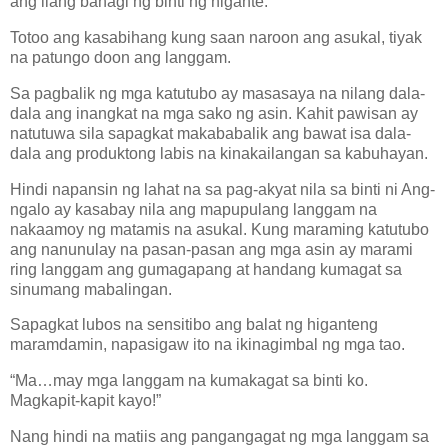
ang ilang bahagi ng binti ng higante.
Totoo ang kasabihang kung saan naroon ang asukal, tiyak
na patungo doon ang langgam.
Sa pagbalik ng mga katutubo ay masasaya na nilang dala-
dala ang inangkat na mga sako ng asin. Kahit pawisan ay
natutuwa sila sapagkat makababalik ang bawat isa dala-
dala ang produktong labis na kinakailangan sa kabuhayan.
Hindi napansin ng lahat na sa pag-akyat nila sa binti ni Ang-
ngalo ay kasabay nila ang mapupulang langgam na
nakaamoy ng matamis na asukal. Kung maraming katutubo
ang nanunulay na pasan-pasan ang mga asin ay marami
ring langgam ang gumagapang at handang kumagat sa
sinumang mabalingan.
Sapagkat lubos na sensitibo ang balat ng higanteng
maramdamin, napasigaw ito na ikinagimbal ng mga tao.
“Ma…may mga langgam na kumakagat sa binti ko.
Magkapit-kapit kayo!”
Nang hindi na matiis ang pangangagat ng mga langgam sa