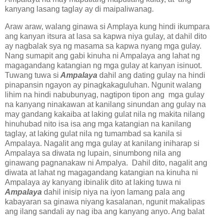
kanyang lasang taglay ay di maipaliwanag.
Araw araw, walang ginawa si Amplaya kung hindi ikumpara
ang kanyan itsura at lasa sa kapwa niya gulay, at dahil dito
ay nagbalak sya ng masama sa kapwa nyang mga gulay.
Nang sumapit ang gabi kinuha ni Ampalaya ang lahat ng
magagandang katangian ng mga gulay at kanyan isinuot.
Tuwang tuwa si
Ampalaya
dahil ang dating gulay na hindi
pinapansin ngayon ay pinagkakaguluhan. Ngunit walang
lihim na hindi nabubunyag, nagtipon tipon ang mga gulay
na kanyang ninakawan at kanilang sinundan ang gulay na
may gandang kakaiba at laking gulat nila ng makita nilang
hinuhubad nito isa isa ang mga katangian na kanilang
taglay, at laking gulat nila ng tumambad sa kanila si
Ampalaya. Nagalit ang mga gulay at kanilang iniharap si
Ampalaya sa diwata ng lupain, sinumbong nila ang
ginawang pagnanakaw ni Ampalya. Dahil dito, nagalit ang
diwata at lahat ng magagandang katangian na kinuha ni
Ampalaya ay kanyang ibinalik dito at laking tuwa ni
Ampalaya
dahil inisip niya na iyon lamang pala ang
kabayaran sa ginawa niyang kasalanan, ngunit makalipas
ang ilang sandali ay nag iba ang kanyang anyo. Ang balat