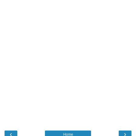
‹
›
Home